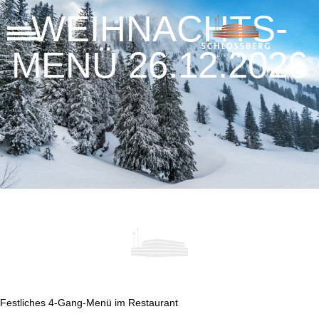
WEIH­NACHTS­
MENÜ 26.12.2026
Fest­li­ches 4‑Gang-Menü im Restau­rant